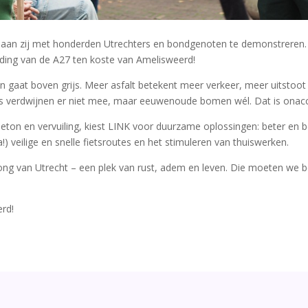
 aan zij met honderden Utrechters en bondgenoten te demonstreren. 
eding van de A27 ten koste van Amelisweerd!
en gaat boven grijs. Meer asfalt betekent meer verkeer, meer uitstoo
iles verdwijnen er niet mee, maar eeuwenoude bomen wél. Dat is onac
 beton en vervuiling, kiest LINK voor duurzame oplossingen: beter en
!) veilige en snelle fietsroutes en het stimuleren van thuiswerken.
ong van Utrecht – een plek van rust, adem en leven. Die moeten we 
rd!