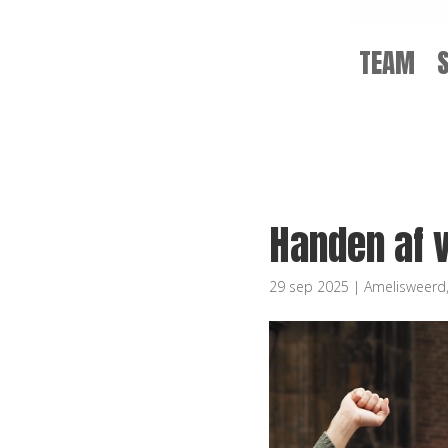
TEAM
Handen af 
29 sep 2025
|
Amelisweerd