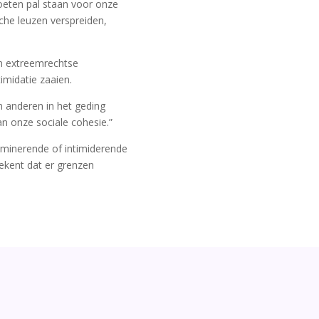
moeten pal staan voor onze
sche leuzen verspreiden,
an extreemrechtse
timidatie zaaien.
n anderen in het geding
n onze sociale cohesie.”
iminerende of intimiderende
ekent dat er grenzen