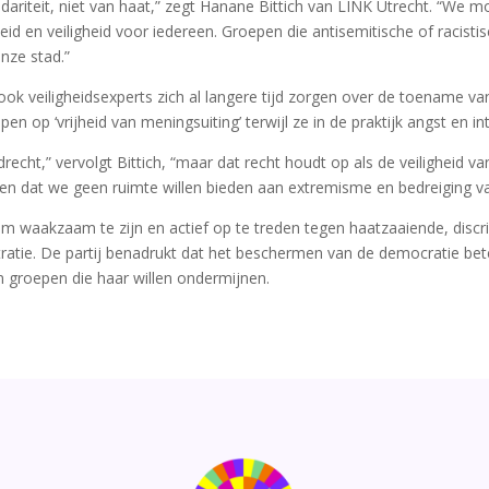
lidariteit, niet van haat,” zegt Hanane Bittich van LINK Utrecht. “We 
id en veiligheid voor iedereen. Groepen die antisemitische of racisti
nze stad.”
ook veiligheidsexperts zich al langere tijd zorgen over de toename v
en op ‘vrijheid van meningsuiting’ terwijl ze in de praktijk angst en in
echt,” vervolgt Bittich, “maar dat recht houdt op als de veiligheid va
ien dat we geen ruimte willen bieden aan extremisme en bedreiging va
om waakzaam te zijn en actief op te treden tegen haatzaaiende, discr
tratie. De partij benadrukt dat het beschermen van de democratie bet
groepen die haar willen ondermijnen.