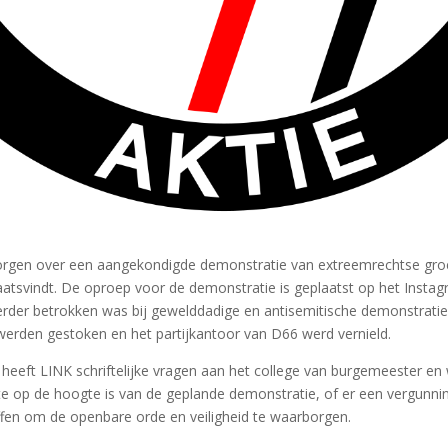
orgen over een aangekondigde demonstratie van extreemrechtse groe
laatsvindt. De oproep voor de demonstratie is geplaatst op het Inst
eerder betrokken was bij gewelddadige en antisemitische demonstrati
 werden gestoken en het partijkantoor van D66 werd vernield.
heeft LINK schriftelijke vragen aan het college van burgemeester en
e op de hoogte is van de geplande demonstratie, of er een vergunni
en om de openbare orde en veiligheid te waarborgen.