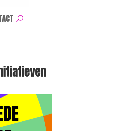
TACT
itiatieven