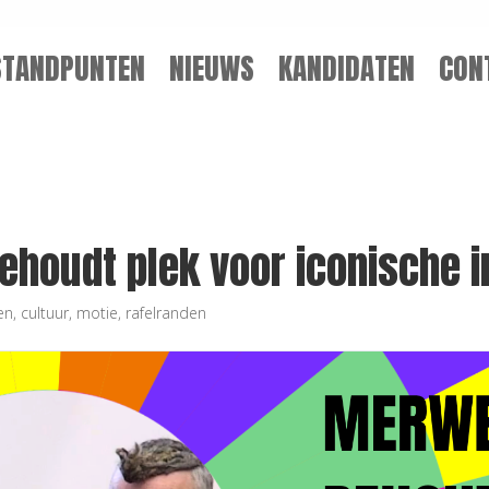
STANDPUNTEN
NIEUWS
KANDIDATEN
CON
houdt plek voor iconische in
en
,
cultuur
,
motie
,
rafelranden