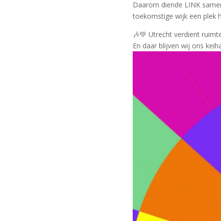
Daarom diende LINK samen m
toekomstige wijk een plek
🎶💚 Utrecht verdient ruimt
En daar blijven wij ons keih