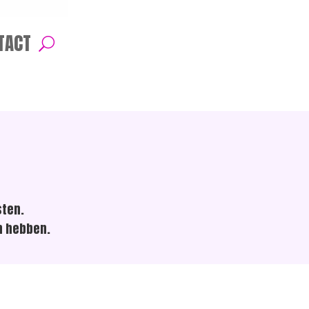
TACT
sten.
n hebben.