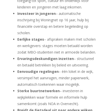
toegang tot sport, cultuur en onderwijs voor
kinderen en jongeren met laag inkomen.
Investeer in jongeren
– automatische
inschrijving bij Woningnet op 16 jaar, hulp bij
financiële overstap en betere begeleiding op
scholen.
Eerlijke stages
– afspraken maken met scholen
en werkgevers: stages moeten betaald worden
zodat MBO-studenten niet in armoede belanden.
Ervaringsdeskundigen inzetten
– structureel
en betaald betrekken bij beleid en uitvoering.
Eenvoudige regelingen
– één loket in de wijk,
versimpel het aanvragen, minder papierwerk,
automatisch toekennen waar mogelijk.
Sterke buurtnetwerken
– investeren in
wijkplekken waar formele en informele hulp
samenkomt (zoals NOA in Overvecht).
Breidt de Fietsdeal uit naar andere wijken