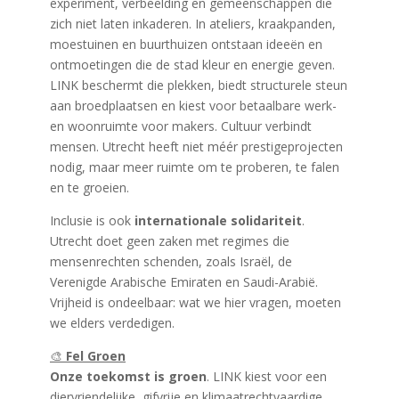
experiment, verbeelding en gemeenschappen die
zich niet laten inkaderen. In ateliers, kraakpanden,
moestuinen en buurthuizen ontstaan ideeën en
ontmoetingen die de stad kleur en energie geven.
LINK beschermt die plekken, biedt structurele steun
aan broedplaatsen en kiest voor betaalbare werk-
en woonruimte voor makers. Cultuur verbindt
mensen. Utrecht heeft niet méér prestigeprojecten
nodig, maar meer ruimte om te proberen, te falen
en te groeien.
Inclusie is ook
internationale solidariteit
.
Utrecht doet geen zaken met regimes die
mensenrechten schenden, zoals Israël, de
Verenigde Arabische Emiraten en Saudi-Arabië.
Vrijheid is ondeelbaar: wat we hier vragen, moeten
we elders verdedigen.
🎨
Fel Groen
Onze toekomst is groen
. LINK kiest voor een
diervriendelijke, gifvrije en klimaatrechtvaardige