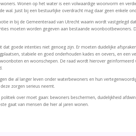
ewoners. Wonen op het water is een volwaardige woonvorm en verdie
 wal. Juist bij een bestuurlijke overdracht mag daar geen enkele ond
ie in bij de Gemeenteraad van Utrecht waarin wordt vastgelegd dat
ranties moeten worden gegeven aan bestaande woonbootbewoners. D
 dat goede intenties niet genoeg zijn. Er moeten duidelijke afsprak
igplaatsen, stabiele en goed onderhouden kades en oevers, en een ve
r woonboten en woonschepen. De raad wordt hierover geïnformeerd v
d.
orgen die al langer leven onder waterbewoners en hun vertegenwoord
ad deze zorgen serieus neemt.
le politiek over moet gaan: bewoners beschermen, duidelijkheid afdw
oste gaat van mensen die hier al jaren wonen.