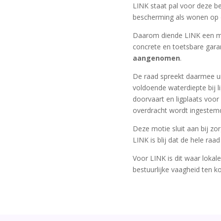
LINK staat pal voor deze b
bescherming als wonen op de
Daarom diende LINK een mot
concrete en toetsbare ga
aangenomen
.
De raad spreekt daarmee uit
voldoende waterdiepte bij l
doorvaart en ligplaats voo
overdracht wordt ingestem
Deze motie sluit aan bij z
LINK is blij dat de hele ra
Voor LINK is dit waar loka
bestuurlijke vaagheid ten k