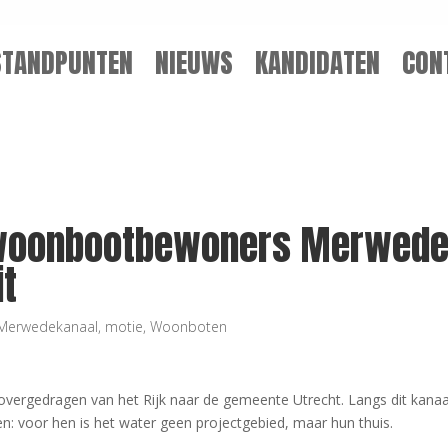
STANDPUNTEN
NIEUWS
KANDIDATEN
CON
 woonbootbewoners Merwede
it
Merwedekanaal
,
motie
,
Woonboten
vergedragen van het Rijk naar de gemeente Utrecht. Langs dit kana
voor hen is het water geen projectgebied, maar hun thuis.