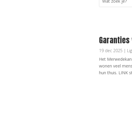
Garanties
19 dec 2025
|
Li
Het Merwedekanaa
wonen veel mens
hun thuis. LINK s