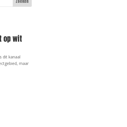
 op wit
 dit kanaal
ectgebied, maar