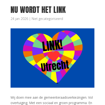
NU WORDT HET LINK
24 jan 2026
|
Niet gecategoriseerd
Wij doen mee aan de gemeenteraadsverkiezingen. Vol
overtuiging. Met een sociaal en groen programma. En