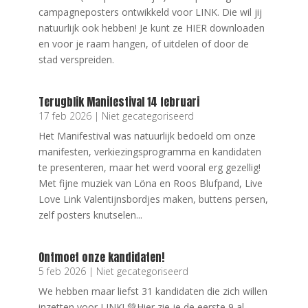
campagneposters ontwikkeld voor LINK. Die wil jij
natuurlijk ook hebben! Je kunt ze HIER downloaden
en voor je raam hangen, of uitdelen of door de
stad verspreiden.
Terugblik Manifestival 14 februari
17 feb 2026
|
Niet gecategoriseerd
Het Manifestival was natuurlijk bedoeld om onze
manifesten, verkiezingsprogramma en kandidaten
te presenteren, maar het werd vooral erg gezellig!
Met fijne muziek van Löna en Roos Blufpand, Live
Love Link Valentijnsbordjes maken, buttens persen,
zelf posters knutselen...
Ontmoet onze kandidaten!
5 feb 2026
|
Niet gecategoriseerd
We hebben maar liefst 31 kandidaten die zich willen
inzetten voor LINK! 💚Hier zie je de eerste 9 al