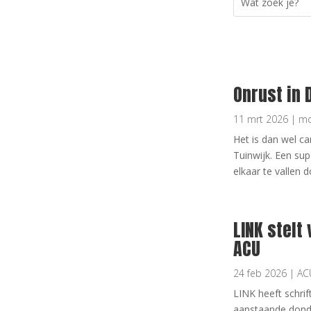
Onrust in 
11 mrt 2026
|
mo
Het is dan wel ca
Tuinwijk. Een su
elkaar te vallen 
LINK stelt
ACU
24 feb 2026
|
AC
LINK heeft schri
aanstaande donde