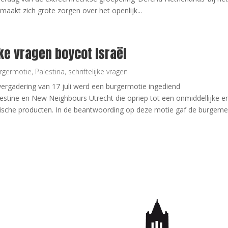
maakt zich grote zorgen over het openlijk...
jke vragen boycot Israël
rgermotie
,
Palestina
,
schriftelijke vragen
vergadering van 17 juli werd een burgermotie ingediend
estine en New Neighbours Utrecht die opriep tot een onmiddellijke en
lische producten. In de beantwoording op deze motie gaf de burgeme