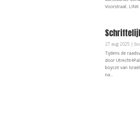
Voorstraat. LINK 
Schrifteli
27 aug 2025
|
bu
Tijdens de raads
door Utrecht4Pal
boycot van Israë
na...