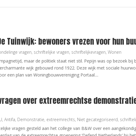
De Tuinwijk: bewoners vrezen voor hun bu
ndelinge vragen
,
schriftelijke vragen
,
schriftelijkevragen
,
Wonen
mpagnetijd, maar de politiek staat niet stil. Pepijn was op bezoek bi
percharmante wijk gebouwd rond 1922. Deze wijk met sociale huurwon
door een plan van Woningbouwvereniging Portaal....
 vragen over extreemrechtse demonstratie
U
,
Antifa
,
Demonstratie
,
extreemrechts
,
Niet gecategoriseerd
,
schriftel
ftelijke vragen gesteld aan het college van B&W over een aangekond
rdag van de extreemrechtse groepering ‘Defend Netherlands’ bij he