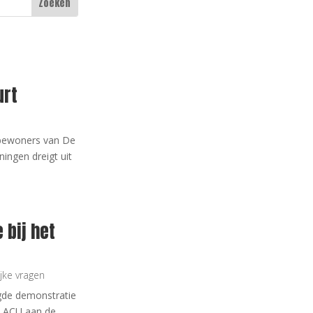
urt
j bewoners van De
ingen dreigt uit
 bij het
ijke vragen
igde demonstratie
t ACU aan de