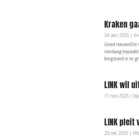
Kraken ga
24 dec 2025
|
br
Goed nieuws!De k
vandaag bepaald 
leegstand is te gr
LINK wil u
11 nov 2025
|
bi
LINK pleit
20 okt 2025
|
Wo