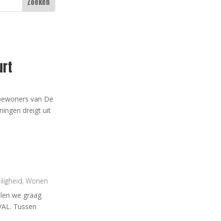
urt
j bewoners van De
ingen dreigt uit
iligheid
,
Wonen
delen we graag
VAL. Tussen