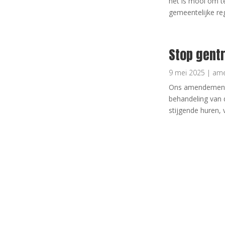
het is mooi om t
gemeentelijke re
Stop gentr
9 mei 2025
|
am
Ons amendement '
behandeling van 
stijgende huren,