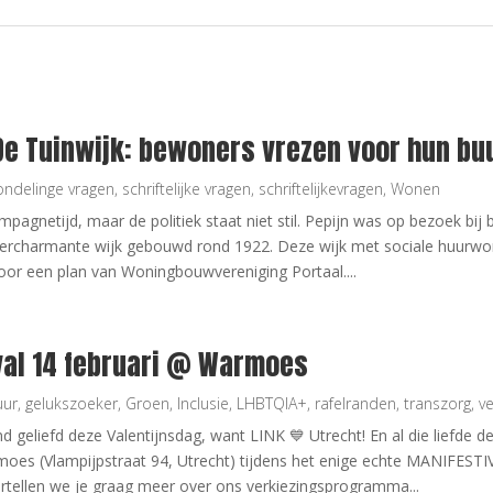
De Tuinwijk: bewoners vrezen voor hun bu
ndelinge vragen
,
schriftelijke vragen
,
schriftelijkevragen
,
Wonen
mpagnetijd, maar de politiek staat niet stil. Pepijn was op bezoek bi
percharmante wijk gebouwd rond 1922. Deze wijk met sociale huurwon
door een plan van Woningbouwvereniging Portaal....
val 14 februari @ Warmoes
uur
,
gelukszoeker
,
Groen
,
Inclusie
,
LHBTQIA+
,
rafelranden
,
transzorg
,
ve
nd geliefd deze Valentijnsdag, want LINK 💙 Utrecht! En al die liefde 
moes (Vlampijpstraat 94, Utrecht) tijdens het enige echte MANIFESTI
ertellen we je graag meer over ons verkiezingsprogramma...