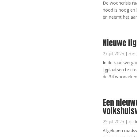
De wooncrisis ra
nood is hoog en 
en neemt het aande
Nieuwe li
27 jul 2025
|
mot
In de raadsverga
ligplaatsen te cr
de 34 woonarken 
Een nieuw
volkshuis
25 jul 2025
|
bijd
Afgelopen raadsv