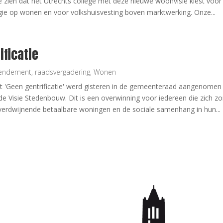
e zien dat het Utrechts college met deze nieuwe woonvisie kiest voor
gie op wonen en voor volkshuisvesting boven marktwerking. Onze...
ificatie
endement
,
raadsvergadering
,
Wonen
Geen gentrificatie' werd gisteren in de gemeenteraad aangenomen 
de Visie Stedenbouw. Dit is een overwinning voor iedereen die zich z
 verdwijnende betaalbare woningen en de sociale samenhang in hun...