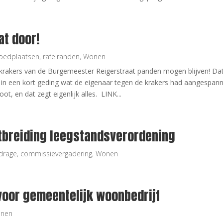
at door!
oedplaatsen
,
rafelranden
,
Wonen
rakers van de Burgemeester Reigerstraat panden mogen blijven! Dat
in een kort geding wat de eigenaar tegen de krakers had aangespan
oot, en dat zegt eigenlijk alles. LINK...
itbreiding leegstandsverordening
jdrage
,
commissievergadering
,
Wonen
 voor gemeentelijk woonbedrijf
nen