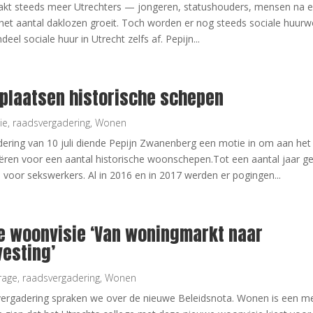
akt steeds meer Utrechters — jongeren, statushouders, mensen na e
het aantal daklozen groeit. Toch worden er nog steeds sociale huur
el sociale huur in Utrecht zelfs af. Pepijn...
gplaatsen historische schepen
ie
,
raadsvergadering
,
Wonen
dering van 10 juli diende Pepijn Zwanenberg een motie in om aan he
eëren voor een aantal historische woonschepen.Tot een aantal jaar ge
voor sekswerkers. Al in 2016 en in 2017 werden er pogingen...
e woonvisie ‘Van woningmarkt naar
vesting’
rage
,
raadsvergadering
,
Wonen
ergadering spraken we over de nieuwe Beleidsnota. Wonen is een m