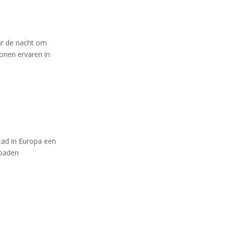
aar de nacht om
sonen ervaren in
tad in Europa een
gpaden