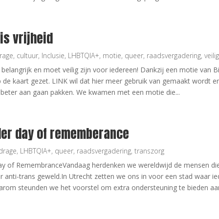
is vrijheid
drage
,
cultuur
,
Inclusie
,
LHBTQIA+
,
motie
,
queer
,
raadsvergadering
,
veili
 belangrijk en moet veilig zijn voor iedereen! Dankzij een motie van Bi
 de kaart gezet. LINK wil dat hier meer gebruik van gemaakt wordt en
 beter aan gaan pakken. We kwamen met een motie die...
er day of rememberance
jdrage
,
LHBTQIA+
,
queer
,
raadsvergadering
,
transzorg
 Day of RemembranceVandaag herdenken we wereldwijd de mensen die
nti-trans geweld.In Utrecht zetten we ons in voor een stad waar ied
Daarom steunden we het voorstel om extra ondersteuning te bieden aan