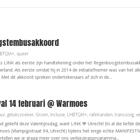
gstembusakkoord
BTQIA+
,
queer
s LINK als eerste zijn handtekening onder het Regenboogstembusak
and. Als eerste omdat hij in 2014 de initiatiefnemer was van het all
Met dit akkoord spreken ondertekenaars af zich in de...
val 14 februari @ Warmoes
uur
,
gelukszoeker
,
Groen
,
Inclusie
,
LHBTQIA+
,
rafelranden
,
transzorg
,
ve
nd geliefd deze Valentijnsdag, want LINK 💙 Utrecht! En al die liefde 
moes (Vlampijpstraat 94, Utrecht) tijdens het enige echte MANIFESTI
ertellen we je graag meer over ons verkiezingsprogramma...