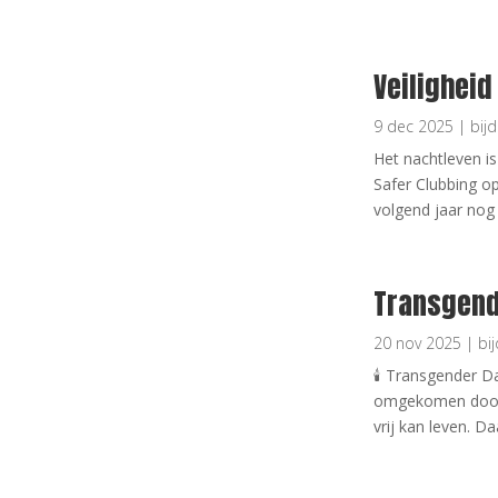
Veiligheid 
9 dec 2025
|
bij
Het nachtleven is
Safer Clubbing op
volgend jaar nog
Transgend
20 nov 2025
|
bi
🕯️ Transgender
omgekomen door a
vrij kan leven. 