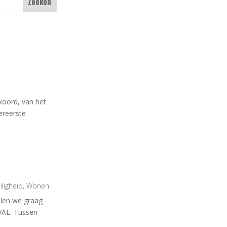
koord, van het
ereerste
iligheid
,
Wonen
delen we graag
VAL. Tussen