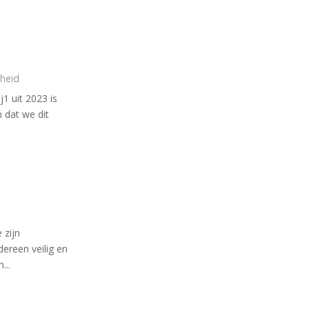
gheid
j1 uit 2023 is
 dat we dit
 zijn
ereen veilig en
...