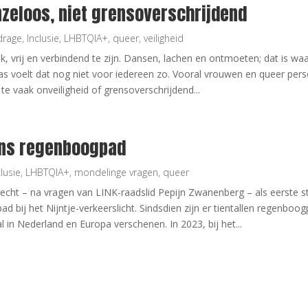
nzeloos, niet grensoverschrijdend
drage
,
Inclusie
,
LHBTQIA+
,
queer
,
veiligheid
k, vrij en verbindend te zijn. Dansen, lachen en ontmoeten; dat is w
aas voelt dat nog niet voor iedereen zo. Vooral vrouwen en queer per
te vaak onveiligheid of grensoverschrijdend...
ons regenboogpad
clusie
,
LHBTQIA+
,
mondelinge vragen
,
queer
recht – na vragen van LINK-raadslid Pepijn Zwanenberg – als eerste s
 bij het Nijntje-verkeerslicht. Sindsdien zijn er tientallen regenboo
 in Nederland en Europa verschenen. In 2023, bij het...