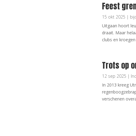
Feest gre
15 okt 2025
|
bij
Uitgaan hoort leu
draait. Maar hel
clubs en kroegen 
Trots op 
12 sep 2025
|
In
In 2013 kreeg Ut
regenboogzebrapad
verschenen overal