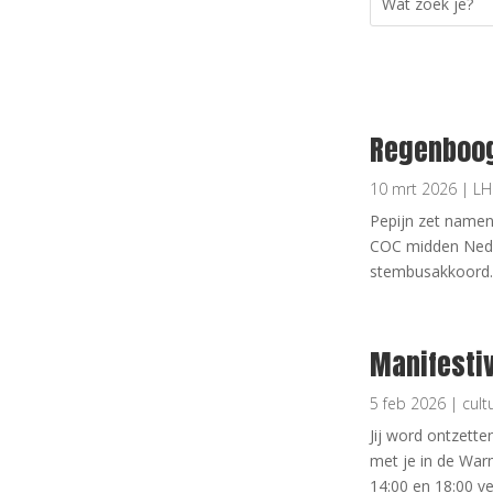
Regenboo
10 mrt 2026
|
LH
Pepijn zet namen
COC midden Nederl
stembusakkoord. 
Manifesti
5 feb 2026
|
cult
Jij word ontzette
met je in de War
14:00 en 18:00 v